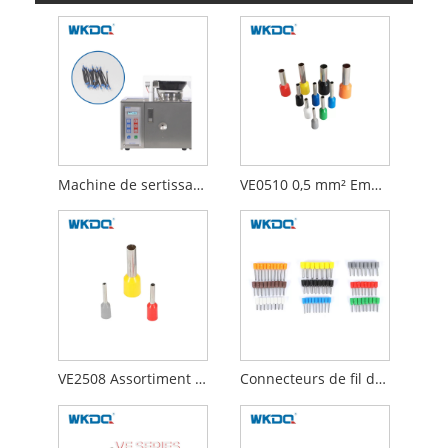
Machine de sertissage de dénudage d'embouts de fil automatique de 2,5 mm²
VE0510 0,5 mm² Embouts de terminaison de fil électrique Connecteur à sertir de fil de câble
VE2508 Assortiment de 2,5 mm² de viroles d'extrémité de fil Connecteur à sertir en cuivre Borne de cordon isolée
Connecteurs de fil de virole de ² de VE1508 1.5mm pour le connecteur d'en cuivre de câble mou