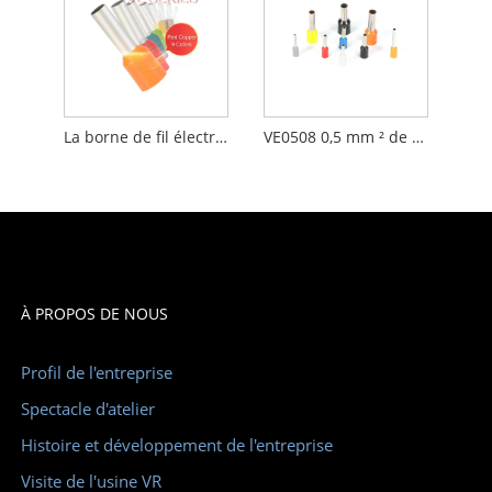
La borne de fil électrique tubulaire de queue de connecteurs de fil de virole de VE1008 1.0mm² se termine le collier en plastique pour le fil toronné
VE0508 ​​0,5 mm ² de fil de cordon isolé Embouts de fil Embouts de borne Dentelle Cuivre Embout Fil à sertir
À PROPOS DE NOUS
Profil de l'entreprise
Spectacle d'atelier
Histoire et développement de l'entreprise
Visite de l'usine VR