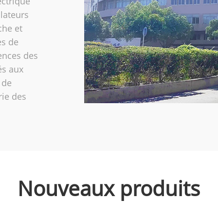
ectrique
ilateurs
che et
es de
gences des
és aux
 de
rie des
Nouveaux produits