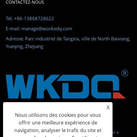
CONTACTEZ-NOUS
Tél: +86-13868728622
E-mail: manage@wonkedq.com
Adresse: Parc industriel de Tangxia, ville de North Baixiang,
Yueqing, Zhejiang
X
Nous utilisons des cookies pour vous
offrir une meilleure expérience de
navigation, analyser le trafic du site et
Copyright © 2023 Wonke Electric CO., Ltd. - Bornier à vis, bornier à