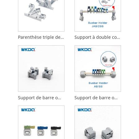
Parenthèse triple de support de couches pour le nylon PA66 ignifuge de barre omnibus
Support à double couche pour jeu de barres en nylon résistant aux flammes PA66
Support de barre omnibus terminal en nylon 66 AB SS 2 gris ignifuge
Support de barre omnibus terminal AB SS PA66 résistant aux flammes