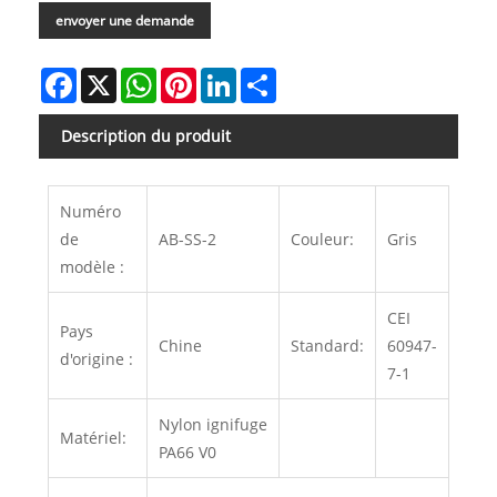
envoyer une demande
Facebook
X
WhatsApp
Pinterest
LinkedIn
Share
Description du produit
Numéro
de
AB-SS-2
Couleur:
Gris
modèle :
CEI
Pays
Chine
Standard:
60947-
d'origine :
7-1
Nylon ignifuge
Matériel:
PA66 V0