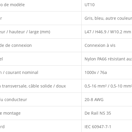
o de modèle
UT10
r
Gris, bleu, autre couleu
ur / hauteur / large (mm)
L47 / H46.9 / W10.2 mm
de de connexion
Connexion à vis
el
Nylon PA66 résistant au
n / courant nominal
1000v / 76a
n transversale, câble solide / doux
0,5-16 mm² / 0,5-10 mm
 du conducteur
20-8 AWG
de montage
De Rail NS 35
ard
IEC 60947-7-1