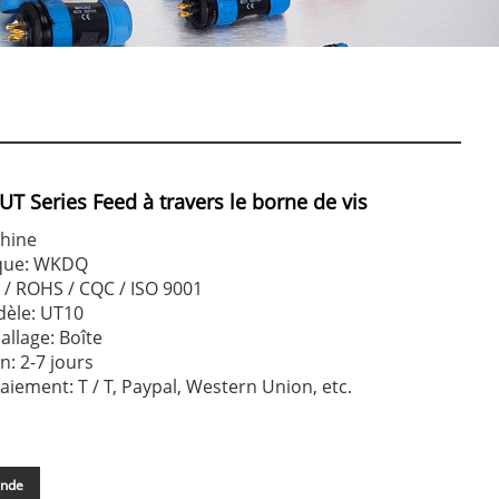
T Series Feed à travers le borne de vis
Chine
que: WKDQ
E / ROHS / CQC / ISO 9001
èle: UT10
allage: Boîte
on: 2-7 jours
aiement: T / T, Paypal, Western Union, etc.
ande