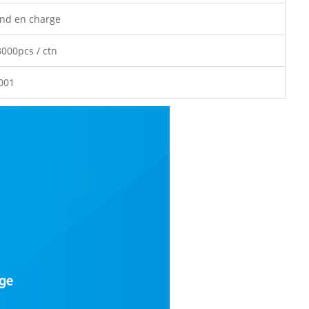
nd en charge
3000pcs / ctn
9001