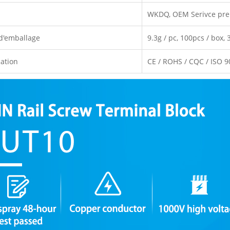
WKDQ, OEM Serivce pre
 d'emballage
9.3g / pc, 100pcs / box, 
cation
CE / ROHS / CQC / ISO 